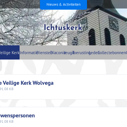
Nieuws & Activiteiten
e
eilige Kerk
Informatie
Diensten
Diaconie
Jeugd
Toerusting
Leden
Collectebonnen
 Veilige Kerk Wolvega
91.08 KB
uwenspersonen
91.08 KB