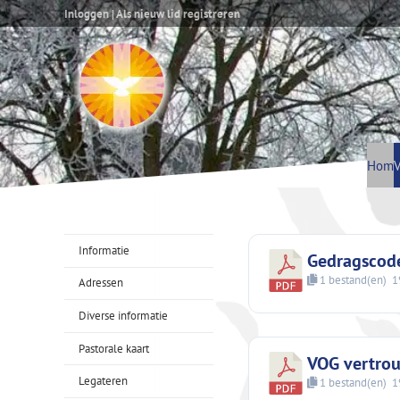
Inloggen
|
Als nieuw lid registreren
Hom
V
Informatie
Gedragscode
1 bestand(en)
1
Adressen
Diverse informatie
Pastorale kaart
VOG vertro
Legateren
1 bestand(en)
1